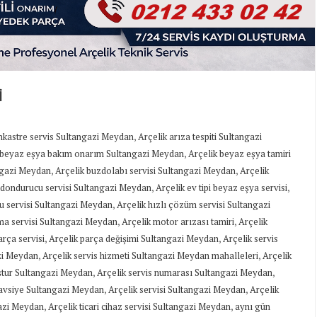
İ
,
nkastre servis Sultangazi Meydan
Arçelik arıza tespiti Sultangazi
,
 beyaz eşya bakım onarım Sultangazi Meydan
Arçelik beyaz eşya tamiri
,
,
angazi Meydan
Arçelik buzdolabı servisi Sultangazi Meydan
Arçelik
,
,
n dondurucu servisi Sultangazi Meydan
Arçelik ev tipi beyaz eşya servisi
,
u servisi Sultangazi Meydan
Arçelik hızlı çözüm servisi Sultangazi
,
,
ima servisi Sultangazi Meydan
Arçelik motor arızası tamiri
Arçelik
,
,
arça servisi
Arçelik parça değişimi Sultangazi Meydan
Arçelik servis
,
,
azi Meydan
Arçelik servis hizmeti Sultangazi Meydan mahalleleri
Arçelik
,
,
uştur Sultangazi Meydan
Arçelik servis numarası Sultangazi Meydan
,
,
 tavsiye Sultangazi Meydan
Arçelik servisi Sultangazi Meydan
Arçelik
,
,
gazi Meydan
Arçelik ticari cihaz servisi Sultangazi Meydan
aynı gün