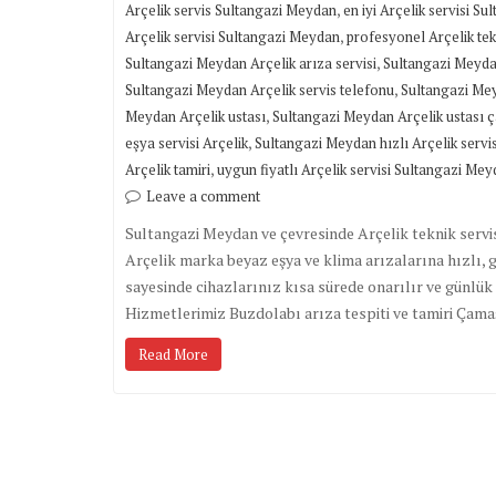
,
Arçelik servis Sultangazi Meydan
en iyi Arçelik servisi S
,
Arçelik servisi Sultangazi Meydan
profesyonel Arçelik te
,
Sultangazi Meydan Arçelik arıza servisi
Sultangazi Meydan
,
Sultangazi Meydan Arçelik servis telefonu
Sultangazi Mey
,
Meydan Arçelik ustası
Sultangazi Meydan Arçelik ustası ç
,
eşya servisi Arçelik
Sultangazi Meydan hızlı Arçelik servis
,
Arçelik tamiri
uygun fiyatlı Arçelik servisi Sultangazi Me
Leave a comment
Sultangazi Meydan ve çevresinde Arçelik teknik servi
Arçelik marka beyaz eşya ve klima arızalarına hızlı, 
sayesinde cihazlarınız kısa sürede onarılır ve günl
Hizmetlerimiz Buzdolabı arıza tespiti ve tamiri Çam
Read More