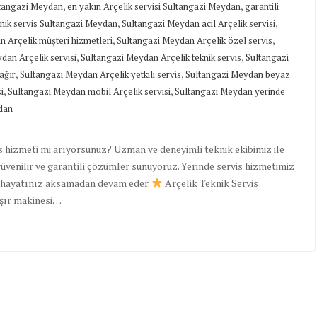
,
,
ultangazi Meydan
en yakın Arçelik servisi Sultangazi Meydan
garantili
,
,
knik servis Sultangazi Meydan
Sultangazi Meydan acil Arçelik servisi
,
,
 Arçelik müşteri hizmetleri
Sultangazi Meydan Arçelik özel servis
,
,
dan Arçelik servisi
Sultangazi Meydan Arçelik teknik servis
Sultangazi
,
,
ağır
Sultangazi Meydan Arçelik yetkili servis
Sultangazi Meydan beyaz
,
,
i
Sultangazi Meydan mobil Arçelik servisi
Sultangazi Meydan yerinde
ydan
s hizmeti mi arıyorsunuz? Uzman ve deneyimli teknik ekibimiz ile
güvenilir ve garantili çözümler sunuyoruz. Yerinde servis hizmetimiz
ük hayatınız aksamadan devam eder.
Arçelik Teknik Servis
aşır makinesi…