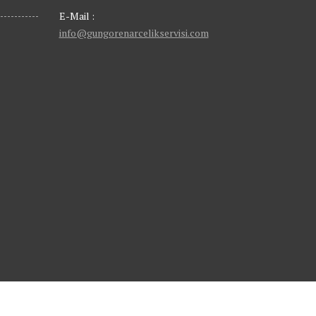
E-Mail :
info@gungorenarcelikservisi.com