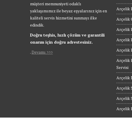
müşteri memnuniyeti odaklı
Arçelik 
yaklaşımımız ile beyaz eşyalarınız için en
kaliteli servis hizmetini sunmayı ilke
Arçelik 
edindik.
Arçelik 
Doğru teşhis, hızlı çözüm ve garantili
Arçelik 
onarım için doğru adrestesiniz.
Arçelik 
.
Devamı >>>
Arçelik 
Servisi
Arçelik 
Arçelik S
Arçelik 
Arçelik 
© Güngören Arçelik Servis - Tüm Hakları Saklıdır