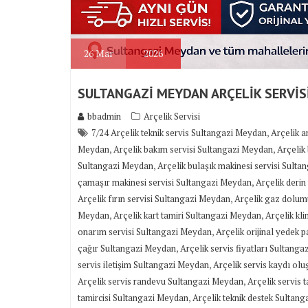
26
Mar
2026
SULTANGAZİ MEYDAN ARÇELİK SERVİS
bbadmin
Arçelik Servisi
,
7/24 Arçelik teknik servis Sultangazi Meydan
Arçelik a
,
,
Meydan
Arçelik bakım servisi Sultangazi Meydan
Arçelik
,
Sultangazi Meydan
Arçelik bulaşık makinesi servisi Sult
,
çamaşır makinesi servisi Sultangazi Meydan
Arçelik deri
,
Arçelik fırın servisi Sultangazi Meydan
Arçelik gaz dolum
,
,
Meydan
Arçelik kart tamiri Sultangazi Meydan
Arçelik kl
,
onarım servisi Sultangazi Meydan
Arçelik orijinal yedek p
,
çağır Sultangazi Meydan
Arçelik servis fiyatları Sultang
,
servis iletişim Sultangazi Meydan
Arçelik servis kaydı ol
,
Arçelik servis randevu Sultangazi Meydan
Arçelik servis
,
tamircisi Sultangazi Meydan
Arçelik teknik destek Sultan