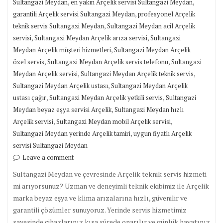
,
,
Sultangazi Meydan
en yakın Arçelik servisi Sultangazi Meydan
,
garantili Arçelik servisi Sultangazi Meydan
profesyonel Arçelik
,
teknik servis Sultangazi Meydan
Sultangazi Meydan acil Arçelik
,
,
servisi
Sultangazi Meydan Arçelik arıza servisi
Sultangazi
,
Meydan Arçelik müşteri hizmetleri
Sultangazi Meydan Arçelik
,
,
özel servis
Sultangazi Meydan Arçelik servis telefonu
Sultangazi
,
,
Meydan Arçelik servisi
Sultangazi Meydan Arçelik teknik servis
,
Sultangazi Meydan Arçelik ustası
Sultangazi Meydan Arçelik
,
,
ustası çağır
Sultangazi Meydan Arçelik yetkili servis
Sultangazi
,
Meydan beyaz eşya servisi Arçelik
Sultangazi Meydan hızlı
,
,
Arçelik servisi
Sultangazi Meydan mobil Arçelik servisi
,
Sultangazi Meydan yerinde Arçelik tamiri
uygun fiyatlı Arçelik
servisi Sultangazi Meydan
Leave a comment
Sultangazi Meydan ve çevresinde Arçelik teknik servis hizmeti
mi arıyorsunuz? Uzman ve deneyimli teknik ekibimiz ile Arçelik
marka beyaz eşya ve klima arızalarına hızlı, güvenilir ve
garantili çözümler sunuyoruz. Yerinde servis hizmetimiz
sayesinde cihazlarınız kısa sürede onarılır ve günlük hayatınız