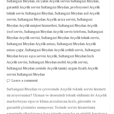
,
,
Sultangazi Meydan
en yakın Arçelik servisi Sultangazi Meydan
,
garantili Arçelik servisi Sultangazi Meydan
profesyonel Arçelik
,
teknik servis Sultangazi Meydan
Sultangazi Meydan acil Arçelik
,
,
servisi
Sultangazi Meydan Arçelik arıza servisi
Sultangazi
,
Meydan Arçelik müşteri hizmetleri
Sultangazi Meydan Arçelik
,
,
özel servis
Sultangazi Meydan Arçelik servis telefonu
Sultangazi
,
,
Meydan Arçelik servisi
Sultangazi Meydan Arçelik teknik servis
,
Sultangazi Meydan Arçelik ustası
Sultangazi Meydan Arçelik
,
,
ustası çağır
Sultangazi Meydan Arçelik yetkili servis
Sultangazi
,
Meydan beyaz eşya servisi Arçelik
Sultangazi Meydan hızlı
,
,
Arçelik servisi
Sultangazi Meydan mobil Arçelik servisi
,
Sultangazi Meydan yerinde Arçelik tamiri
uygun fiyatlı Arçelik
servisi Sultangazi Meydan
Leave a comment
Sultangazi Meydan ve çevresinde Arçelik teknik servis hizmeti
mi arıyorsunuz? Uzman ve deneyimli teknik ekibimiz ile Arçelik
marka beyaz eşya ve klima arızalarına hızlı, güvenilir ve
garantili çözümler sunuyoruz. Yerinde servis hizmetimiz
sayesinde cihazlarınız kısa sürede onarılır ve günlük hayatınız