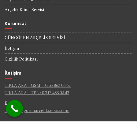
Arçelik Klima Servisi
Kurumsal
GÜNGÖREN ARÇELİK SERVİSİ
İletişim
Gizlilik Politikası
İletişim
TIKLA ARA – GSM : 0 535 863 06 62
TIKLA ARA – TEL : 0 212 433 02 42
E-Mail :
info@gungorenarcelikservisi.com
© Güngören Arçelik Servis - Tüm Hakları Saklıdır