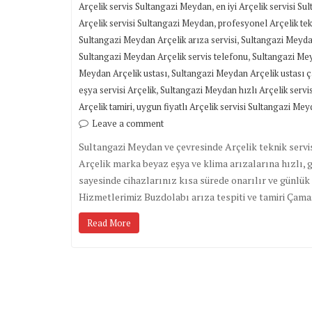
,
Arçelik servis Sultangazi Meydan
en iyi Arçelik servisi S
,
Arçelik servisi Sultangazi Meydan
profesyonel Arçelik te
,
Sultangazi Meydan Arçelik arıza servisi
Sultangazi Meydan
,
Sultangazi Meydan Arçelik servis telefonu
Sultangazi Mey
,
Meydan Arçelik ustası
Sultangazi Meydan Arçelik ustası ç
,
eşya servisi Arçelik
Sultangazi Meydan hızlı Arçelik servis
,
Arçelik tamiri
uygun fiyatlı Arçelik servisi Sultangazi Me
Leave a comment
Sultangazi Meydan ve çevresinde Arçelik teknik servi
Arçelik marka beyaz eşya ve klima arızalarına hızlı, 
sayesinde cihazlarınız kısa sürede onarılır ve günl
Hizmetlerimiz Buzdolabı arıza tespiti ve tamiri Çam
Read More