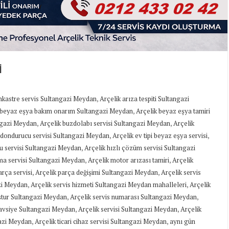
İ
,
nkastre servis Sultangazi Meydan
Arçelik arıza tespiti Sultangazi
,
 beyaz eşya bakım onarım Sultangazi Meydan
Arçelik beyaz eşya tamiri
,
,
angazi Meydan
Arçelik buzdolabı servisi Sultangazi Meydan
Arçelik
,
,
n dondurucu servisi Sultangazi Meydan
Arçelik ev tipi beyaz eşya servisi
,
u servisi Sultangazi Meydan
Arçelik hızlı çözüm servisi Sultangazi
,
,
ima servisi Sultangazi Meydan
Arçelik motor arızası tamiri
Arçelik
,
,
arça servisi
Arçelik parça değişimi Sultangazi Meydan
Arçelik servis
,
,
azi Meydan
Arçelik servis hizmeti Sultangazi Meydan mahalleleri
Arçelik
,
,
uştur Sultangazi Meydan
Arçelik servis numarası Sultangazi Meydan
,
,
 tavsiye Sultangazi Meydan
Arçelik servisi Sultangazi Meydan
Arçelik
,
,
gazi Meydan
Arçelik ticari cihaz servisi Sultangazi Meydan
aynı gün