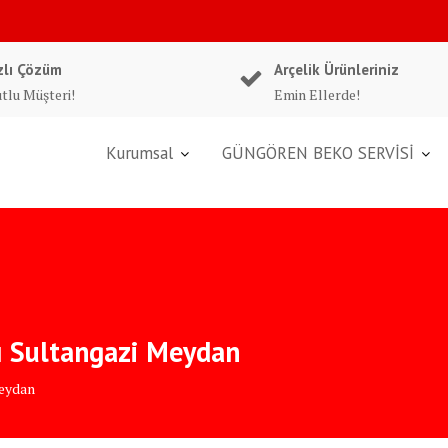
zlı Çözüm
Arçelik Ürünleriniz
tlu Müşteri!
Emin Ellerde!
Kurumsal
GÜNGÖREN BEKO SERVİSİ
arı Sultangazi Meydan
Meydan