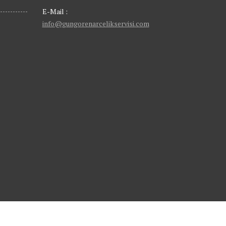
E-Mail :
info@gungorenarcelikservisi.com