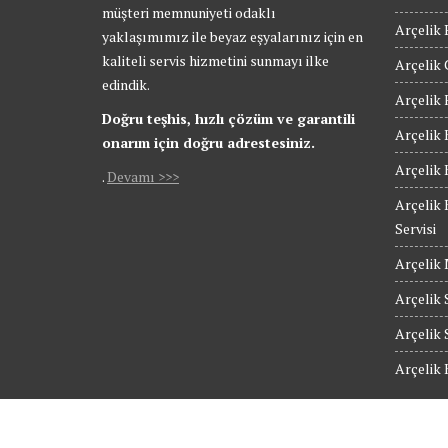
müşteri memnuniyeti odaklı
Arçelik 
yaklaşımımız ile beyaz eşyalarınız için en
kaliteli servis hizmetini sunmayı ilke
Arçelik 
edindik.
Arçelik 
Doğru teşhis, hızlı çözüm ve garantili
Arçelik 
onarım için doğru adrestesiniz.
Arçelik 
.
Devamı >>>
Arçelik 
Servisi
Arçelik 
Arçelik S
Arçelik 
Arçelik 
© Güngören Arçelik Servis - Tüm Hakları Saklıdır