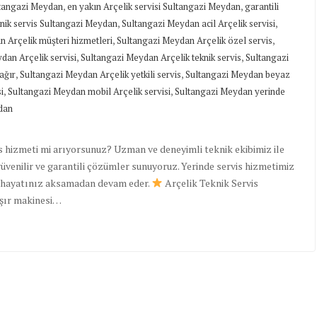
,
,
ultangazi Meydan
en yakın Arçelik servisi Sultangazi Meydan
garantili
,
,
knik servis Sultangazi Meydan
Sultangazi Meydan acil Arçelik servisi
,
,
 Arçelik müşteri hizmetleri
Sultangazi Meydan Arçelik özel servis
,
,
dan Arçelik servisi
Sultangazi Meydan Arçelik teknik servis
Sultangazi
,
,
ağır
Sultangazi Meydan Arçelik yetkili servis
Sultangazi Meydan beyaz
,
,
i
Sultangazi Meydan mobil Arçelik servisi
Sultangazi Meydan yerinde
ydan
s hizmeti mi arıyorsunuz? Uzman ve deneyimli teknik ekibimiz ile
güvenilir ve garantili çözümler sunuyoruz. Yerinde servis hizmetimiz
ük hayatınız aksamadan devam eder.
Arçelik Teknik Servis
aşır makinesi…