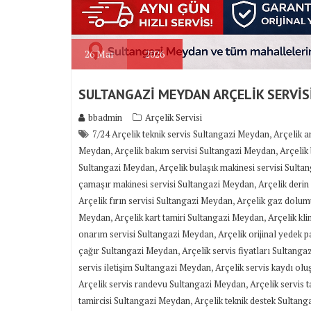
26
Mar
2026
SULTANGAZİ MEYDAN ARÇELİK SERVİS
bbadmin
Arçelik Servisi
,
7/24 Arçelik teknik servis Sultangazi Meydan
Arçelik a
,
,
Meydan
Arçelik bakım servisi Sultangazi Meydan
Arçelik
,
Sultangazi Meydan
Arçelik bulaşık makinesi servisi Sult
,
çamaşır makinesi servisi Sultangazi Meydan
Arçelik deri
,
Arçelik fırın servisi Sultangazi Meydan
Arçelik gaz dolum
,
,
Meydan
Arçelik kart tamiri Sultangazi Meydan
Arçelik kl
,
onarım servisi Sultangazi Meydan
Arçelik orijinal yedek p
,
çağır Sultangazi Meydan
Arçelik servis fiyatları Sultang
,
servis iletişim Sultangazi Meydan
Arçelik servis kaydı ol
,
Arçelik servis randevu Sultangazi Meydan
Arçelik servis
,
tamircisi Sultangazi Meydan
Arçelik teknik destek Sultan