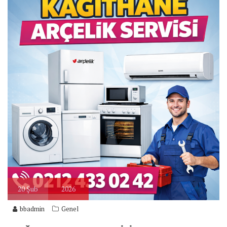
20
Şub
2026
bbadmin
Genel