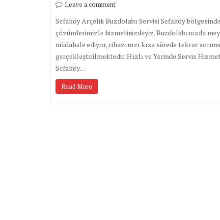
Leave a comment
Sefaköy Arçelik Buzdolabı Servisi Sefaköy bölgesinde 
çözümlerimizle hizmetinizdeyiz. Buzdolabınızda mey
müdahale ediyor, cihazınızı kısa sürede tekrar sorunsu
gerçekleştirilmektedir. Hızlı ve Yerinde Servis Hizme
Sefaköy…
Read More