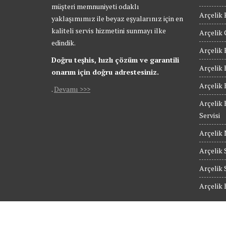
müşteri memnuniyeti odaklı
Arçelik 
yaklaşımımız ile beyaz eşyalarınız için en
kaliteli servis hizmetini sunmayı ilke
Arçelik 
edindik.
Arçelik 
Doğru teşhis, hızlı çözüm ve garantili
Arçelik 
onarım için doğru adrestesiniz.
Arçelik 
.
Devamı >>>
Arçelik 
Servisi
Arçelik 
Arçelik S
Arçelik 
Arçelik 
© Güngören Arçelik Servis - Tüm Hakları Saklıdır