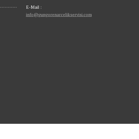
E-Mail :
info@gungorenarcelikservisi.com