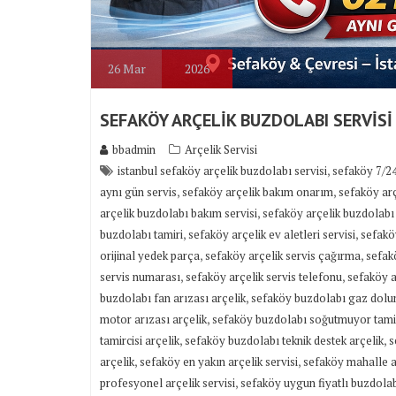
26
Mar
2026
SEFAKÖY ARÇELİK BUZDOLABI SERVİSİ
bbadmin
Arçelik Servisi
,
istanbul sefaköy arçelik buzdolabı servisi
sefaköy 7/24
,
,
aynı gün servis
sefaköy arçelik bakım onarım
sefaköy arç
,
arçelik buzdolabı bakım servisi
sefaköy arçelik buzdolabı 
,
,
buzdolabı tamiri
sefaköy arçelik ev aletleri servisi
sefaköy
,
,
orijinal yedek parça
sefaköy arçelik servis çağırma
sefakö
,
,
servis numarası
sefaköy arçelik servis telefonu
sefaköy a
,
buzdolabı fan arızası arçelik
sefaköy buzdolabı gaz dolu
,
motor arızası arçelik
sefaköy buzdolabı soğutmuyor tamir
,
,
tamircisi arçelik
sefaköy buzdolabı teknik destek arçelik
s
,
,
arçelik
sefaköy en yakın arçelik servisi
sefaköy mahalle ar
,
profesyonel arçelik servisi
sefaköy uygun fiyatlı buzdolabı