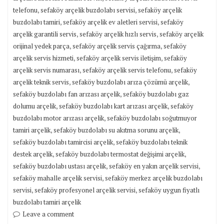
,
,
telefonu
sefaköy arçelik buzdolabı servisi
sefaköy arçelik
,
,
buzdolabı tamiri
sefaköy arçelik ev aletleri servisi
sefaköy
,
,
arçelik garantili servis
sefaköy arçelik hızlı servis
sefaköy arçelik
,
,
orijinal yedek parça
sefaköy arçelik servis çağırma
sefaköy
,
,
arçelik servis hizmeti
sefaköy arçelik servis iletişim
sefaköy
,
,
arçelik servis numarası
sefaköy arçelik servis telefonu
sefaköy
,
,
arçelik teknik servis
sefaköy buzdolabı arıza çözümü arçelik
,
sefaköy buzdolabı fan arızası arçelik
sefaköy buzdolabı gaz
,
,
dolumu arçelik
sefaköy buzdolabı kart arızası arçelik
sefaköy
,
buzdolabı motor arızası arçelik
sefaköy buzdolabı soğutmuyor
,
,
tamiri arçelik
sefaköy buzdolabı su akıtma sorunu arçelik
,
sefaköy buzdolabı tamircisi arçelik
sefaköy buzdolabı teknik
,
,
destek arçelik
sefaköy buzdolabı termostat değişimi arçelik
,
,
sefaköy buzdolabı ustası arçelik
sefaköy en yakın arçelik servisi
,
sefaköy mahalle arçelik servisi
sefaköy merkez arçelik buzdolabı
,
,
servisi
sefaköy profesyonel arçelik servisi
sefaköy uygun fiyatlı
buzdolabı tamiri arçelik
Leave a comment