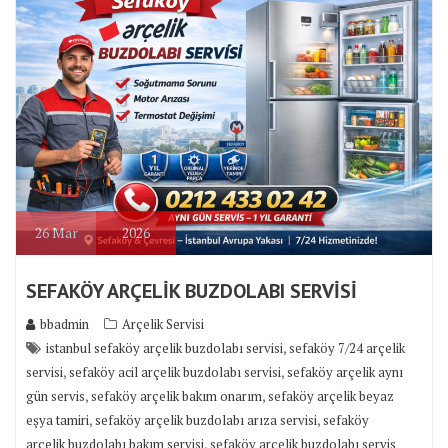
26
Mar
2026
SEFAKÖY ARÇELİK BUZDOLABI SERVİSİ
bbadmin
Arçelik Servisi
,
istanbul sefaköy arçelik buzdolabı servisi
sefaköy 7/24 arçelik
,
,
servisi
sefaköy acil arçelik buzdolabı servisi
sefaköy arçelik aynı
,
,
gün servis
sefaköy arçelik bakım onarım
sefaköy arçelik beyaz
,
,
eşya tamiri
sefaköy arçelik buzdolabı arıza servisi
sefaköy
,
arçelik buzdolabı bakım servisi
sefaköy arçelik buzdolabı servis