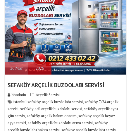
26
Mar
2026
SEFAKÖY ARÇELİK BUZDOLABI SERVİSİ
bbadmin
Arçelik Servisi
,
istanbul sefaköy arçelik buzdolabı servisi
sefaköy 7/24 arçelik
,
,
servisi
sefaköy acil arçelik buzdolabı servisi
sefaköy arçelik aynı
,
,
gün servis
sefaköy arçelik bakım onarım
sefaköy arçelik beyaz
,
,
eşya tamiri
sefaköy arçelik buzdolabı arıza servisi
sefaköy
,
arçelik buzdolabı bakım servisi
sefaköy arçelik buzdolabı servis