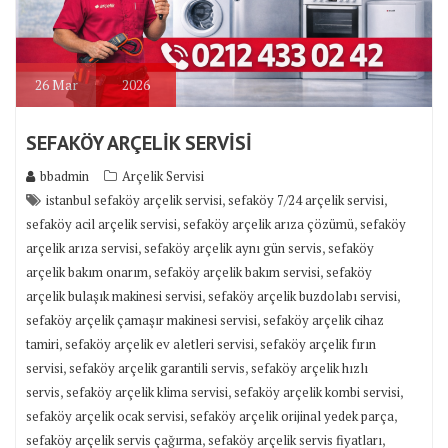
26
Mar
2026
SEFAKÖY ARÇELİK SERVİSİ
bbadmin
Arçelik Servisi
,
,
istanbul sefaköy arçelik servisi
sefaköy 7/24 arçelik servisi
,
,
sefaköy acil arçelik servisi
sefaköy arçelik arıza çözümü
sefaköy
,
,
arçelik arıza servisi
sefaköy arçelik aynı gün servis
sefaköy
,
,
arçelik bakım onarım
sefaköy arçelik bakım servisi
sefaköy
,
,
arçelik bulaşık makinesi servisi
sefaköy arçelik buzdolabı servisi
,
sefaköy arçelik çamaşır makinesi servisi
sefaköy arçelik cihaz
,
,
tamiri
sefaköy arçelik ev aletleri servisi
sefaköy arçelik fırın
,
,
servisi
sefaköy arçelik garantili servis
sefaköy arçelik hızlı
,
,
,
servis
sefaköy arçelik klima servisi
sefaköy arçelik kombi servisi
,
,
sefaköy arçelik ocak servisi
sefaköy arçelik orijinal yedek parça
,
,
sefaköy arçelik servis çağırma
sefaköy arçelik servis fiyatları