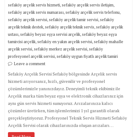
,
,
sefaköy arçelik servis hizmeti
sefaköy arçelik servis iletişim
,
,
sefaköy arçelik servis numarası
sefaköy arçelik servis telefonu
,
,
sefaköy arçelik servisi
sefaköy arçelik tamir servisi
sefaköy
,
,
arçelik teknik destek
sefaköy arçelik teknik servis
sefaköy arçelik
,
,
ustası
sefaköy beyaz eşya servisi arçelik
sefaköy beyaz eşya
,
,
tamircisi arçelik
sefaköy en yakın arçelik servisi
sefaköy mahalle
,
,
arçelik servisi
sefaköy merkez arçelik servisi
sefaköy
,
profesyonel arçelik servisi
sefaköy uygun fiyatlı arçelik tamiri
Leave a comment
Sefaköy Arçelik Servisi Sefaköy bölgesinde Arçelik servis
hizmeti arıyorsanız, hızlı, güvenilir ve profesyonel
çözümlerimizle yanınızdayız. Deneyimli teknik ekibimiz ile
Arçelik marka tüm beyaz eşya ve elektronik cihazlarınız için
aynı gün servis hizmeti sunuyoruz. Arızalarınıza kalıcı
çözümler üretirken, tüm işlemlerimizi 1 yıl garantili olarak
gerçekleştiriyoruz. Profesyonel Teknik Servis Hizmeti Sefaköy
Arçelik Servisi olarak cihazlarınızda oluşan arızaları…
Read More