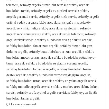
,
,
telefonu
sefaköy arçelik buzdolabı servisi
sefaköy arçelik
,
,
buzdolabı tamiri
sefaköy arçelik ev aletleri servisi
sefaköy
,
,
arçelik garantili servis
sefaköy arçelik hızlı servis
sefaköy arçelik
,
,
orijinal yedek parça
sefaköy arçelik servis çağırma
sefaköy
,
,
arçelik servis hizmeti
sefaköy arçelik servis iletişim
sefaköy
,
,
arçelik servis numarası
sefaköy arçelik servis telefonu
sefaköy
,
,
arçelik teknik servis
sefaköy buzdolabı arıza çözümü arçelik
,
sefaköy buzdolabı fan arızası arçelik
sefaköy buzdolabı gaz
,
,
dolumu arçelik
sefaköy buzdolabı kart arızası arçelik
sefaköy
,
buzdolabı motor arızası arçelik
sefaköy buzdolabı soğutmuyor
,
,
tamiri arçelik
sefaköy buzdolabı su akıtma sorunu arçelik
,
sefaköy buzdolabı tamircisi arçelik
sefaköy buzdolabı teknik
,
,
destek arçelik
sefaköy buzdolabı termostat değişimi arçelik
,
,
sefaköy buzdolabı ustası arçelik
sefaköy en yakın arçelik servisi
,
sefaköy mahalle arçelik servisi
sefaköy merkez arçelik buzdolabı
,
,
servisi
sefaköy profesyonel arçelik servisi
sefaköy uygun fiyatlı
buzdolabı tamiri arçelik
Leave a comment