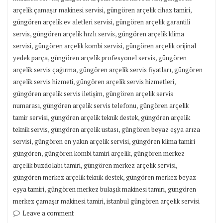
,
,
arçelik çamaşır makinesi servisi
güngören arçelik cihaz tamiri
,
güngören arçelik ev aletleri servisi
güngören arçelik garantili
,
,
servis
güngören arçelik hızlı servis
güngören arçelik klima
,
,
servisi
güngören arçelik kombi servisi
güngören arçelik orijinal
,
,
yedek parça
güngören arçelik profesyonel servis
güngören
,
,
arçelik servis çağırma
güngören arçelik servis fiyatları
güngören
,
,
arçelik servis hizmeti
güngören arçelik servis hizmetleri
,
güngören arçelik servis iletişim
güngören arçelik servis
,
,
numarası
güngören arçelik servis telefonu
güngören arçelik
,
,
tamir servisi
güngören arçelik teknik destek
güngören arçelik
,
,
teknik servis
güngören arçelik ustası
güngören beyaz eşya arıza
,
,
servisi
güngören en yakın arçelik servisi
güngören klima tamiri
,
,
güngören
güngören kombi tamiri arçelik
güngören merkez
,
,
arçelik buzdolabı tamiri
güngören merkez arçelik servisi
,
güngören merkez arçelik teknik destek
güngören merkez beyaz
,
,
eşya tamiri
güngören merkez bulaşık makinesi tamiri
güngören
,
merkez çamaşır makinesi tamiri
istanbul güngören arçelik servisi
Leave a comment