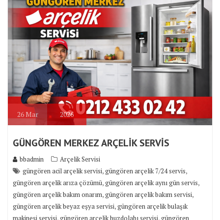
26
Mar
2026
GÜNGÖREN MERKEZ ARÇELİK SERVİS
bbadmin
Arçelik Servisi
,
,
güngören acil arçelik servisi
güngören arçelik 7/24 servis
,
,
güngören arçelik arıza çözümü
güngören arçelik aynı gün servis
,
,
güngören arçelik bakım onarım
güngören arçelik bakım servisi
,
güngören arçelik beyaz eşya servisi
güngören arçelik bulaşık
,
,
makinesi servisi
güngören arçelik buzdolabı servisi
güngören