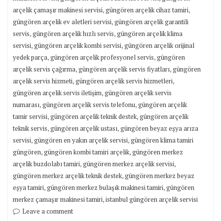
,
,
arçelik çamaşır makinesi servisi
güngören arçelik cihaz tamiri
,
güngören arçelik ev aletleri servisi
güngören arçelik garantili
,
,
servis
güngören arçelik hızlı servis
güngören arçelik klima
,
,
servisi
güngören arçelik kombi servisi
güngören arçelik orijinal
,
,
yedek parça
güngören arçelik profesyonel servis
güngören
,
,
arçelik servis çağırma
güngören arçelik servis fiyatları
güngören
,
,
arçelik servis hizmeti
güngören arçelik servis hizmetleri
,
güngören arçelik servis iletişim
güngören arçelik servis
,
,
numarası
güngören arçelik servis telefonu
güngören arçelik
,
,
tamir servisi
güngören arçelik teknik destek
güngören arçelik
,
,
teknik servis
güngören arçelik ustası
güngören beyaz eşya arıza
,
,
servisi
güngören en yakın arçelik servisi
güngören klima tamiri
,
,
güngören
güngören kombi tamiri arçelik
güngören merkez
,
,
arçelik buzdolabı tamiri
güngören merkez arçelik servisi
,
güngören merkez arçelik teknik destek
güngören merkez beyaz
,
,
eşya tamiri
güngören merkez bulaşık makinesi tamiri
güngören
,
merkez çamaşır makinesi tamiri
istanbul güngören arçelik servisi
Leave a comment