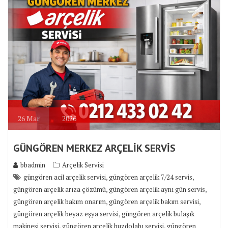
26
Mar
2026
GÜNGÖREN MERKEZ ARÇELİK SERVİS
bbadmin
Arçelik Servisi
,
,
güngören acil arçelik servisi
güngören arçelik 7/24 servis
,
,
güngören arçelik arıza çözümü
güngören arçelik aynı gün servis
,
,
güngören arçelik bakım onarım
güngören arçelik bakım servisi
,
güngören arçelik beyaz eşya servisi
güngören arçelik bulaşık
,
,
makinesi servisi
güngören arçelik buzdolabı servisi
güngören