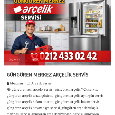
26
Mar
2026
GÜNGÖREN MERKEZ ARÇELİK SERVİS
bbadmin
Arçelik Servisi
,
,
güngören acil arçelik servisi
güngören arçelik 7/24 servis
,
,
güngören arçelik arıza çözümü
güngören arçelik aynı gün servis
,
,
güngören arçelik bakım onarım
güngören arçelik bakım servisi
,
güngören arçelik beyaz eşya servisi
güngören arçelik bulaşık
,
,
makinesi servisi
güngören arçelik buzdolabı servisi
güngören