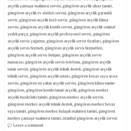
,
,
arçelik çamaşır makinesi servisi
güngören arçelik cihaz tamiri
,
güngören arçelik ev aletleri servisi
güngören arçelik garantili
,
,
servis
güngören arçelik hızlı servis
güngören arçelik klima
,
,
servisi
güngören arçelik kombi servisi
güngören arçelik orijinal
,
,
yedek parça
güngören arçelik profesyonel servis
güngören
,
,
arçelik servis çağırma
güngören arçelik servis fiyatları
güngören
,
,
arçelik servis hizmeti
güngören arçelik servis hizmetleri
,
güngören arçelik servis iletişim
güngören arçelik servis
,
,
numarası
güngören arçelik servis telefonu
güngören arçelik
,
,
tamir servisi
güngören arçelik teknik destek
güngören arçelik
,
,
teknik servis
güngören arçelik ustası
güngören beyaz eşya arıza
,
,
servisi
güngören en yakın arçelik servisi
güngören klima tamiri
,
,
güngören
güngören kombi tamiri arçelik
güngören merkez
,
,
arçelik buzdolabı tamiri
güngören merkez arçelik servisi
,
güngören merkez arçelik teknik destek
güngören merkez beyaz
,
,
eşya tamiri
güngören merkez bulaşık makinesi tamiri
güngören
,
merkez çamaşır makinesi tamiri
istanbul güngören arçelik servisi
Leave a comment