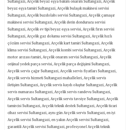
,
,
Sultangazi
Arçelik beyaz eşya bakım onarım Sultangazi
Arçelik
,
beyaz eşya tamiri Sultangazi
Arçelik bulaşık makinesi servisi
,
,
Sultangazi
Arçelik buzdolabı servisi Sultangazi
Arçelik çamaşır
,
makinesi servisi Sultangazi
Arçelik derin dondurucu servisi
,
,
Sultangazi
Arçelik ev tipi beyaz eşya servisi
Arçelik fırın servisi
,
,
Sultangazi
Arçelik gaz dolumu servisi Sultangazi
Arçelik hızlı
,
,
çözüm servisi Sultangazi
Arçelik kart tamiri Sultangazi
Arçelik
,
,
klima servisi Sultangazi
Arçelik kombi servisi Sultangazi
Arçelik
,
,
motor arızası tamiri
Arçelik onarım servisi Sultangazi
Arçelik
,
,
orijinal yedek parça servisi
Arçelik parça değişimi Sultangazi
,
,
Arçelik servis çağır Sultangazi
Arçelik servis fiyatları Sultangazi
,
Arçelik servis hizmeti Sultangazi mahalleleri
Arçelik servis
,
,
iletişim Sultangazi
Arçelik servis kaydı oluştur Sultangazi
Arçelik
,
,
servis numarası Sultangazi
Arçelik servis randevu Sultangazi
,
,
Arçelik servis Sultangazi
Arçelik servis tavsiye Sultangazi
Arçelik
,
,
tamircisi Sultangazi
Arçelik teknik destek Sultangazi
Arçelik ticari
,
,
cihaz servisi Sultangazi
aynı gün Arçelik servis Sultangazi
en iyi
,
,
Arçelik servisi Sultangazi
en yakın Arçelik servisi Sultangazi
,
garantili Arçelik servisi Sultangazi
profesyonel Arçelik teknik