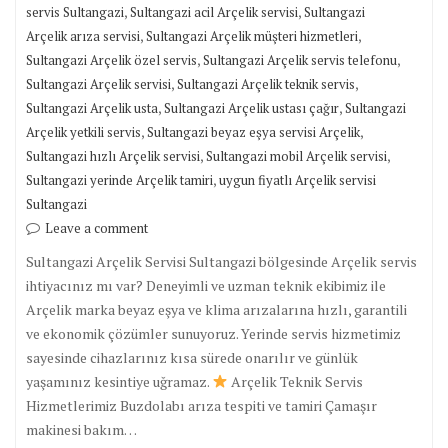
,
,
servis Sultangazi
Sultangazi acil Arçelik servisi
Sultangazi
,
,
Arçelik arıza servisi
Sultangazi Arçelik müşteri hizmetleri
,
,
Sultangazi Arçelik özel servis
Sultangazi Arçelik servis telefonu
,
,
Sultangazi Arçelik servisi
Sultangazi Arçelik teknik servis
,
,
Sultangazi Arçelik usta
Sultangazi Arçelik ustası çağır
Sultangazi
,
,
Arçelik yetkili servis
Sultangazi beyaz eşya servisi Arçelik
,
,
Sultangazi hızlı Arçelik servisi
Sultangazi mobil Arçelik servisi
,
Sultangazi yerinde Arçelik tamiri
uygun fiyatlı Arçelik servisi
Sultangazi
Leave a comment
Sultangazi Arçelik Servisi Sultangazi bölgesinde Arçelik servis
ihtiyacınız mı var? Deneyimli ve uzman teknik ekibimiz ile
Arçelik marka beyaz eşya ve klima arızalarına hızlı, garantili
ve ekonomik çözümler sunuyoruz. Yerinde servis hizmetimiz
sayesinde cihazlarınız kısa sürede onarılır ve günlük
yaşamınız kesintiye uğramaz.
Arçelik Teknik Servis
Hizmetlerimiz Buzdolabı arıza tespiti ve tamiri Çamaşır
makinesi bakım…