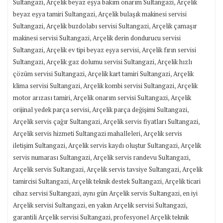
,
,
Sultangazi
Arçelik beyaz eşya bakım onarım Sultangazi
Arçelik
,
beyaz eşya tamiri Sultangazi
Arçelik bulaşık makinesi servisi
,
,
Sultangazi
Arçelik buzdolabı servisi Sultangazi
Arçelik çamaşır
,
makinesi servisi Sultangazi
Arçelik derin dondurucu servisi
,
,
Sultangazi
Arçelik ev tipi beyaz eşya servisi
Arçelik fırın servisi
,
,
Sultangazi
Arçelik gaz dolumu servisi Sultangazi
Arçelik hızlı
,
,
çözüm servisi Sultangazi
Arçelik kart tamiri Sultangazi
Arçelik
,
,
klima servisi Sultangazi
Arçelik kombi servisi Sultangazi
Arçelik
,
,
motor arızası tamiri
Arçelik onarım servisi Sultangazi
Arçelik
,
,
orijinal yedek parça servisi
Arçelik parça değişimi Sultangazi
,
,
Arçelik servis çağır Sultangazi
Arçelik servis fiyatları Sultangazi
,
Arçelik servis hizmeti Sultangazi mahalleleri
Arçelik servis
,
,
iletişim Sultangazi
Arçelik servis kaydı oluştur Sultangazi
Arçelik
,
,
servis numarası Sultangazi
Arçelik servis randevu Sultangazi
,
,
Arçelik servis Sultangazi
Arçelik servis tavsiye Sultangazi
Arçelik
,
,
tamircisi Sultangazi
Arçelik teknik destek Sultangazi
Arçelik ticari
,
,
cihaz servisi Sultangazi
aynı gün Arçelik servis Sultangazi
en iyi
,
,
Arçelik servisi Sultangazi
en yakın Arçelik servisi Sultangazi
,
garantili Arçelik servisi Sultangazi
profesyonel Arçelik teknik