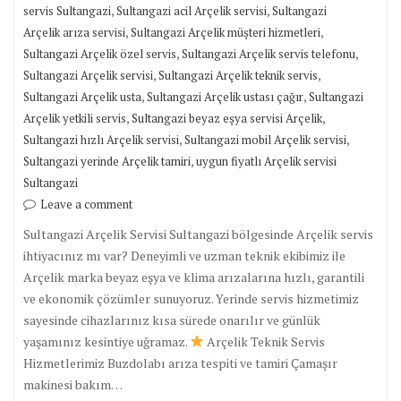
,
,
servis Sultangazi
Sultangazi acil Arçelik servisi
Sultangazi
,
,
Arçelik arıza servisi
Sultangazi Arçelik müşteri hizmetleri
,
,
Sultangazi Arçelik özel servis
Sultangazi Arçelik servis telefonu
,
,
Sultangazi Arçelik servisi
Sultangazi Arçelik teknik servis
,
,
Sultangazi Arçelik usta
Sultangazi Arçelik ustası çağır
Sultangazi
,
,
Arçelik yetkili servis
Sultangazi beyaz eşya servisi Arçelik
,
,
Sultangazi hızlı Arçelik servisi
Sultangazi mobil Arçelik servisi
,
Sultangazi yerinde Arçelik tamiri
uygun fiyatlı Arçelik servisi
Sultangazi
Leave a comment
Sultangazi Arçelik Servisi Sultangazi bölgesinde Arçelik servis
ihtiyacınız mı var? Deneyimli ve uzman teknik ekibimiz ile
Arçelik marka beyaz eşya ve klima arızalarına hızlı, garantili
ve ekonomik çözümler sunuyoruz. Yerinde servis hizmetimiz
sayesinde cihazlarınız kısa sürede onarılır ve günlük
yaşamınız kesintiye uğramaz.
Arçelik Teknik Servis
Hizmetlerimiz Buzdolabı arıza tespiti ve tamiri Çamaşır
makinesi bakım…