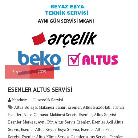
5
Ara
2025
ESENLER ALTUS SERVİSİ
bbadmin
Arçelik Servisi
,
Altus Bulaşık Makinesi Tamiri Esenler
Altus Buzdolabı Tamiri
,
,
Esenler
Altus Çamaşır Makinesi Servisi Esenler
Altus Servisi
,
,
Esenler Merkez
Aynı Gün Altus Servis Esenler
Esenler Acil Altus
,
,
Servis
Esenler Altus Beyaz Eşya Servisi
Esenler Altus Fırın
,
,
,
Servisi
Esenler Altus Klima Servisi
Esenler Altus Servisi
Esenler