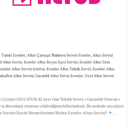
,
,
 Tamiri Esenler
Altus Çamaşır Makinesi Servisi Esenler
Altus Servisi
,
,
l Altus Servis
Esenler Altus Beyaz Eşya Servisi
Esenler Altus Fırın
,
,
senler Altus Servisi telefon
Esenler Altus Teknik Servis
Esenler Altus
,
,
hallesi Altus Servisi
Garantili Altus Servis Esenler
Özel Altus Servisi
k Çözüm | 0212 433 02 42 Aynı Gün Teknik Servis • Garantili Onarım •
 düzeninizi olumsuz etkilediğinin bilincindeyiz. Bu nedenle arızalara
tus Servisi Olarak Hizmetlerimiz Neden Esenler Altus Servisi?
…