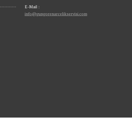
E-Mail :
info@gungorenarcelikservisi.com