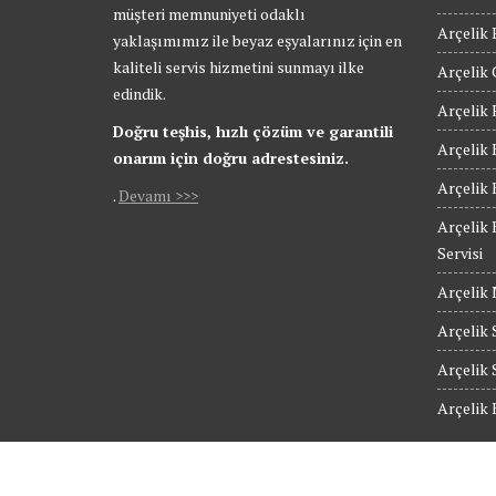
müşteri memnuniyeti odaklı
Arçelik 
yaklaşımımız ile beyaz eşyalarınız için en
kaliteli servis hizmetini sunmayı ilke
Arçelik 
edindik.
Arçelik 
Doğru teşhis, hızlı çözüm ve garantili
Arçelik 
onarım için doğru adrestesiniz.
Arçelik 
.
Devamı >>>
Arçelik 
Servisi
Arçelik 
Arçelik S
Arçelik 
Arçelik 
© Güngören Arçelik Servis - Tüm Hakları Saklıdır