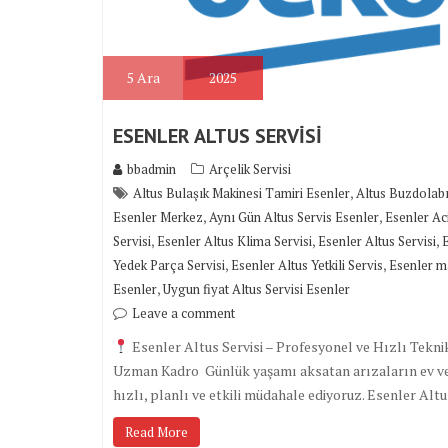
5
Ara
2025
ESENLER ALTUS SERVİSİ
bbadmin
Arçelik Servisi
,
Altus Bulaşık Makinesi Tamiri Esenler
Altus Buzdolabı
,
,
Esenler Merkez
Aynı Gün Altus Servis Esenler
Esenler Aci
,
,
,
Servisi
Esenler Altus Klima Servisi
Esenler Altus Servisi
E
,
,
Yedek Parça Servisi
Esenler Altus Yetkili Servis
Esenler ma
,
Esenler
Uygun fiyat Altus Servisi Esenler
Leave a comment
Esenler Altus Servisi – Profesyonel ve Hızlı Tekni
Uzman Kadro Günlük yaşamı aksatan arızaların ev ve iş
hızlı, planlı ve etkili müdahale ediyoruz. Esenler Al
Read More