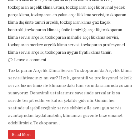
,
tozkoparan arçelik klima ustası
tozkoparan arçelik orijinal yedek
,
,
parça klima
tozkoparan en yakın arçelik klima servisi
tozkoparan
,
klima dış ünite tamiri arçelik
tozkoparan klima gaz kaçak
,
,
kontrolü
tozkoparan klima iç ünite temizliği arçelik
tozkoparan
,
,
klima servisi arçelik
tozkoparan mahalle arçelik klima servisi
,
tozkoparan merkez arçelik klima servisi
tozkoparan profesyonel
,
klima servisi arçelik
tozkoparan uygun fiyatlı klima tamiri
Leave a comment
Tozkoparan Arçelik Klima Servisi Tozkoparan’da Arçelik klima
servisi ihtiyacınız mı var? Hızlı, garantili ve profesyonel teknik
servis hizmetimiz ile klimanızdaki tüm sorunlara anında çözüm
sunuyoruz. Deneyimli ustalarımız sayesinde arızalar kısa
sürede tespit edilir ve kalıcı şekilde giderilir. Günün her
saatinde ulaşabileceğiniz servis ekibimiz ile aynı gün servis
avantajından faydalanabilir, klimanızı güvenle bize emanet
edebilirsiniz. Tozkoparan…
Read More