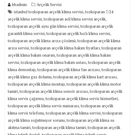
bbadmin
Arçelik Servisi
,
istanbul tozkoparan arçelik klima servisi
tozkoparan 7/24
,
,
arçelik klima servisi
tozkoparan acil klima servisi arçelik
,
tozkoparan arçelik aynı gün klima servisi
tozkoparan arçelik
,
,
garantili klima servisi
tozkoparan arçelik hızlı klima servisi
,
tozkoparan arçelik klima arıza çözümü
tozkoparan arçelik klima
,
,
arıza servisi
tozkoparan arçelik klima bakım fiyatları
tozkoparan
,
arçelik klima bakım onarım
tozkoparan arçelik klima bakım
,
,
servisi
tozkoparan arçelik klima bakım ustası
tozkoparan arçelik
,
,
klima demontajı
tozkoparan arçelik klima fan arızası
tozkoparan
,
,
arçelik klima gaz dolumu
tozkoparan arçelik klima kart arızası
,
tozkoparan arçelik klima montajı
tozkoparan arçelik klima motor
,
,
tamiri
tozkoparan arçelik klima sensör arızası
tozkoparan arçelik
,
,
klima servis çağırma
tozkoparan arçelik klima servis hizmetleri
,
tozkoparan arçelik klima servis numarası
tozkoparan arçelik
,
,
klima servis telefonu
tozkoparan arçelik klima servisi
tozkoparan
,
arçelik klima soğutmuyor sorunu
tozkoparan arçelik klima su
,
,
akıtma tamiri
tozkoparan arçelik klima tamiri
tozkoparan arçelik
,
,
klima teknik destek
tozkoparan arçelik klima teknik servis