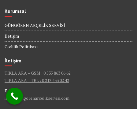
Kurumsal
GÜNGÖREN ARÇELİK SERVİSİ
İletişim
Gizlilik Politikası
İletişim
TIKLA ARA – GSM : 0 535 863 06 62
TIKLA ARA – TEL : 0 212 433 02 42
E-Mail :
info@gungorenarcelikservisi.com
© Güngören Arçelik Servis - Tüm Hakları Saklıdır