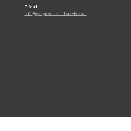
E-Mail :
info@gungorenarcelikservisi.com