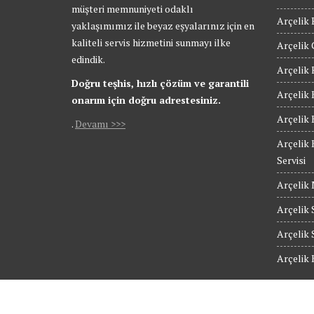
müşteri memnuniyeti odaklı
Arçelik 
yaklaşımımız ile beyaz eşyalarınız için en
kaliteli servis hizmetini sunmayı ilke
Arçelik 
edindik.
Arçelik 
Doğru teşhis, hızlı çözüm ve garantili
Arçelik 
onarım için doğru adrestesiniz.
Arçelik 
.
Devamı >>>
Arçelik 
Servisi
Arçelik 
Arçelik S
Arçelik 
Arçelik 
© Güngören Arçelik Servis - Tüm Hakları Saklıdır