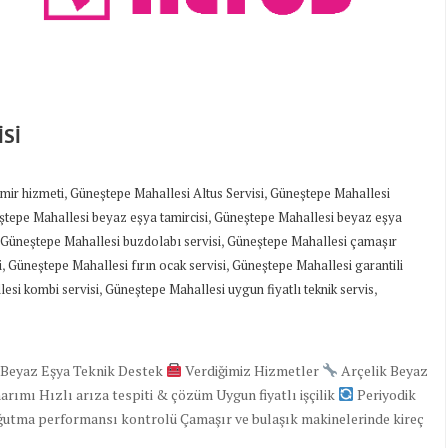
İSİ
,
,
amir hizmeti
Güneştepe Mahallesi Altus Servisi
Güneştepe Mahallesi
,
tepe Mahallesi beyaz eşya tamircisi
Güneştepe Mahallesi beyaz eşya
,
Güneştepe Mahallesi buzdolabı servisi
Güneştepe Mahallesi çamaşır
,
,
i
Güneştepe Mahallesi fırın ocak servisi
Güneştepe Mahallesi garantili
,
,
esi kombi servisi
Güneştepe Mahallesi uygun fiyatlı teknik servis
l Beyaz Eşya Teknik Destek
Verdiğimiz Hizmetler
Arçelik Beyaz
arımı Hızlı arıza tespiti & çözüm Uygun fiyatlı işçilik
Periyodik
ğutma performansı kontrolü Çamaşır ve bulaşık makinelerinde kireç