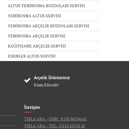
ALTUS YENİBOSNA BUZDOLABI SERVİSİ
YENİBOSNA ALTUS SERVİSİ
YENİBOSNA ARÇELİK BUZDOLABI SERVİSİ
YENİBOSNA ARÇELİK SERVİSİ
KAĞITHANE ARÇELİK SERVİSİ
ESENLER ALTUS SERVİSİ
Arçelik Ürünleriniz
Emin Ellerde!
İletişim
TIKLA ARA – GSM : 0 535 863 06 62
TIKLA ARA – TEL : 0 212 433 02 42