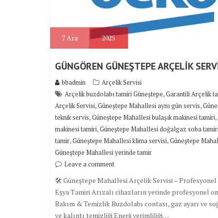
7
Ara
2025
GÜNGÖREN GÜNEŞTEPE ARÇELİK SERV
bbadmin
Arçelik Servisi
,
Arçelik buzdolabı tamiri Güneştepe
Garantili Arçelik t
,
,
Arçelik Servisi
Güneştepe Mahallesi aynı gün servis
Güneş
,
,
teknik servis
Güneştepe Mahallesi bulaşık makinesi tamiri
,
makinesi tamiri
Güneştepe Mahallesi doğalgaz soba tamir
,
,
tamir
Güneştepe Mahallesi klima servisi
Güneştepe Mahall
Güneştepe Mahallesi yerinde tamir
Leave a comment
🛠 Güneştepe Mahallesi Arçelik Servisi – Profesyone
Eşya Tamiri Arızalı cihazların yerinde profesyonel on
Bakım & Temizlik Buzdolabı contası, gaz ayarı ve so
ve kalıntı temizliği Enerji verimliliği…