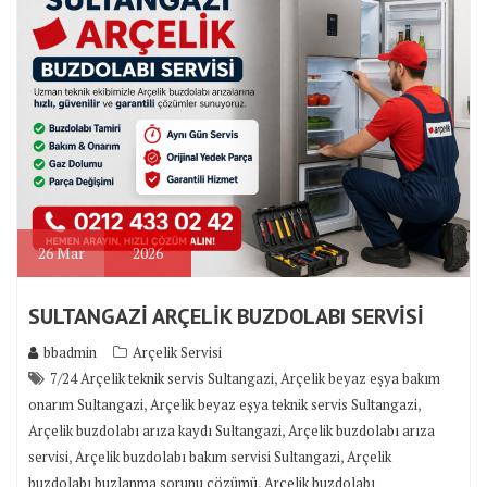
26
Mar
2026
SULTANGAZİ ARÇELİK BUZDOLABI SERVİSİ
bbadmin
Arçelik Servisi
,
7/24 Arçelik teknik servis Sultangazi
Arçelik beyaz eşya bakım
,
,
onarım Sultangazi
Arçelik beyaz eşya teknik servis Sultangazi
,
Arçelik buzdolabı arıza kaydı Sultangazi
Arçelik buzdolabı arıza
,
,
servisi
Arçelik buzdolabı bakım servisi Sultangazi
Arçelik
,
buzdolabı buzlanma sorunu çözümü
Arçelik buzdolabı