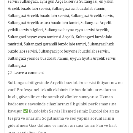
,
,
servisi Sultangazi
aynı gün Arçelik servis Sultangazi
en yakın
,
,
Arçelik buzdolabı servisi
Sultangazi acil buzdolabı tamiri
,
,
Sultangazi Arçelik buzdolabı servisi
Sultangazi Arçelik servis
,
Sultangazi Arçelik ustası buzdolabı tamiri
Sultangazi Arçelik
,
,
yetkili servis bilgileri
Sultangazi beyaz eşya servisi Arçelik
,
Sultangazi beyaz eşya tamircisi Arçelik
Sultangazi buzdolabı
,
,
tamircisi
Sultangazi garantili buzdolabı tamiri
Sultangazi hızlı
,
,
buzdolabı servisi
Sultangazi profesyonel buzdolabı servisi
,
Sultangazi yerinde buzdolabı tamiri
uygun fiyatlı Arçelik servis
Sultangazi
Leave a comment
Sultangazi bölgesinde Arçelik buzdolabı servisi ihtiyacınız mı
var? Profesyonel teknik ekibimiz ile buzdolabı arızalarına
hızlı, güvenilir ve ekonomik çözümler sunuyoruz. Uzman
kadromuz sayesinde cihazlarınız ilk günkü performansına
kavuşur.
Buzdolabı Servis Hizmetlerimiz Buzdolabı arıza
tespiti ve onarımı Soğutmama ve ses yapma sorunlarının
giderilmesi Gaz dolumu ve motor arızası tamiri Fan ve kart
arızası çözümü Kapı…