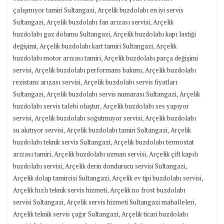
,
çalışmıyor tamiri Sultangazi
Arçelik buzdolabı en iyi servis
,
,
Sultangazi
Arçelik buzdolabı fan arızası servisi
Arçelik
,
buzdolabı gaz dolumu Sultangazi
Arçelik buzdolabı kapı lastiği
,
,
değişimi
Arçelik buzdolabı kart tamiri Sultangazi
Arçelik
,
buzdolabı motor arızası tamiri
Arçelik buzdolabı parça değişimi
,
,
servisi
Arçelik buzdolabı performans bakımı
Arçelik buzdolabı
,
rezistans arızası servisi
Arçelik buzdolabı servis fiyatları
,
,
Sultangazi
Arçelik buzdolabı servis numarası Sultangazi
Arçelik
,
buzdolabı servis talebi oluştur
Arçelik buzdolabı ses yapıyor
,
,
servisi
Arçelik buzdolabı soğutmuyor servisi
Arçelik buzdolabı
,
,
su akıtıyor servisi
Arçelik buzdolabı tamiri Sultangazi
Arçelik
,
buzdolabı teknik servis Sultangazi
Arçelik buzdolabı termostat
,
,
arızası tamiri
Arçelik buzdolabı uzman servisi
Arçelik çift kapılı
,
,
buzdolabı servisi
Arçelik derin dondurucu servisi Sultangazi
,
,
Arçelik dolap tamircisi Sultangazi
Arçelik ev tipi buzdolabı servisi
,
Arçelik hızlı teknik servis hizmeti
Arçelik no frost buzdolabı
,
,
servisi Sultangazi
Arçelik servis hizmeti Sultangazi mahalleleri
,
Arçelik teknik servis çağır Sultangazi
Arçelik ticari buzdolabı